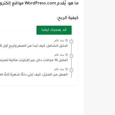
ما هو: يُقدم WordPress.com مواقع إلكترونية ومدونات مجانية قابلة للربح.
كيفية الربح:
قد يعجبك ايضا
منذ عام
الدليل الشامل: كيف تبدأ من الصفر وتربح أول 1000 دولار...
منذ عام
أفضل 10 مجالات دخل عبر الإنترنت مثالية للمبتدئين (دليل 2025)irbahnet
منذ عام
العمل من المنزل: كيف تبني دخلًا شهريًا ثابتًا.irbahnet