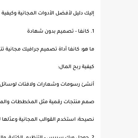
إليك دليل لأفضل الأدوات المجانية وكيفية 
1. كانفا - تصميم بدون شهادة
ما هو: كانفا أداة تصميم جرافيك مجانية ت
كيفية ربح المال:
أنشئ رسومات وشعارات ولافتات لوسائل ال
صمم منتجات رقمية مثل المخططات والمطبوعات والق
نصيحة: استخدم القوالب المجانية وعدّلها 
2. جوجل ورك سبيس - التنظيم، الكتابة، والمشاركة