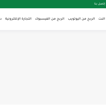
إتصل بنا
النت
الربح من اليوتويب
الربح من الفيسبوك
التجارة الإلكترونية
د
ي قناتك على يوتيوب بسرعةirbahnet
ن الصفر في عام irbahnet2025