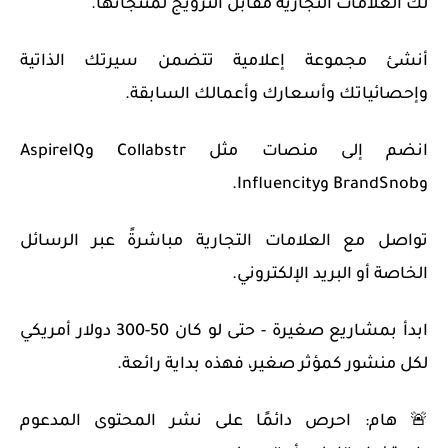
لك العلامات التجارية مقابل الترويج لمنتجاتها.
أنشئ مجموعة إعلامية تتضمن سيرتك الذاتية
وإحصائياتك وأسعارك وأعمالك السابقة.
انضم إلى منصات مثل Collabstr وAspireIQ
وBrandSnob وInfluencity.
تواصل مع العلامات التجارية مباشرةً عبر الرسائل
الخاصة أو البريد الإلكتروني.
ابدأ بمشاريع صغيرة - حتى لو كان 50-300 دولار أمريكي
لكل منشور كمؤثر صغير، فهذه بداية رائعة.
🚨 هام: احرص دائمًا على نشر المحتوى المدعوم