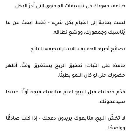
ضاعف جهودك في تنسيقات المحتوى التي تُدرّ الدخل.
لست بحاجة إلى القيام بكل شيء - فقط ابحث عن ما
يُناسبك وجمهورك، ووسّع نطاقه.
نصائح أخيرة: العقلية + الاستراتيجية = النتائج
حافظ على الثبات: تحقيق الربح يستغرق وقتًا. أظهر
حضورك حتى لو كان النمو بطيئًا.
قدّم خدماتك قبل البيع: امنح متابعيك قيمة أولًا. عندها
سيدعمونك.
لا تخشَ البيع: متابعوك يريدون دعمك - إذا كنت صادقًا
وواضحًا.