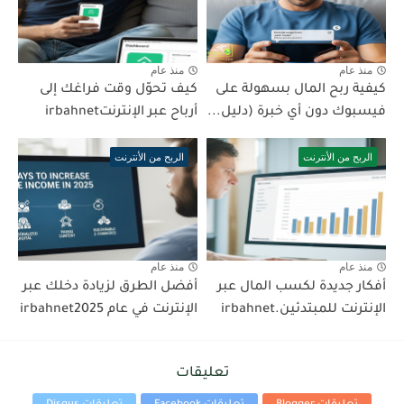
منذ عام
منذ عام
كيفية ربح المال بسهولة على
كيف تحوّل وقت فراغك إلى
فيسبوك دون أي خبرة (دليل...
أرباح عبر الإنترنتirbahnet
الربح من الأنترنت
الربح من الأنترنت
منذ عام
منذ عام
أفكار جديدة لكسب المال عبر
أفضل الطرق لزيادة دخلك عبر
الإنترنت للمبتدئين.irbahnet
الإنترنت في عام irbahnet2025
تعليقات