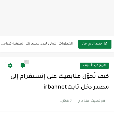
طرق إبداعية لزيادة عدد مشتركي قناتك على يوتيوب بسرعةirbahnet
كيفية إنشاء قناة يوتيوب ناجحة من الصفر في عام irbahnet2025
الخطوات الأولى لبدء مسيرتك المهنية كعامل حر عبر الإنترنتirbahnet
جديد الربح من
الأنترنت
خمس أدوات مجانية تساعدك على الربح عبر الإنترنتirbahnet
0
كيفية ربح المال بسهولة على فيسبوك دون أي خبرة (دليل...
الربح من الأنترنت
كيف تحوّل وقت فراغك إلى أرباح عبر الإنترنتirbahnet
كيف تُحوّل متابعيك على إنستغرام إلى
أفكار جديدة لكسب المال عبر الإنترنت للمبتدئين.irbahnet
مصدر دخل ثابتirbahnet
أفضل الطرق لزيادة دخلك عبر الإنترنت في عام irbahnet2025
اخر تحديث :
منذ عام
7 دقائق للقراءة
الأخطاء الشائعة في التجارة الإلكترونية وكيفية تجنبهاirbahnet