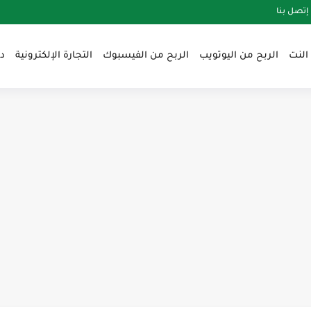
إتصل بنا
النت
الربح من اليوتويب
الربح من الفيسبوك
التجارة الإلكترونية
د
ي قناتك على يوتيوب بسرعةirbahnet
ن الصفر في عام irbahnet2025
لمهنية كعامل حر عبر الإنترنتirbahnet