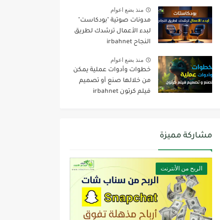
منذ بضع اعوام
مدونات صوتية "بودكاست"
لبدء الأعمال ترشدك لطريق
النجاح irbahnet
منذ بضع اعوام
خطوات وأدوات عملية يمكن
من خلالها صنع أو تصميم
فيلم كرتون irbahnet
مشاركة مميزة
الربح من الأنترنت