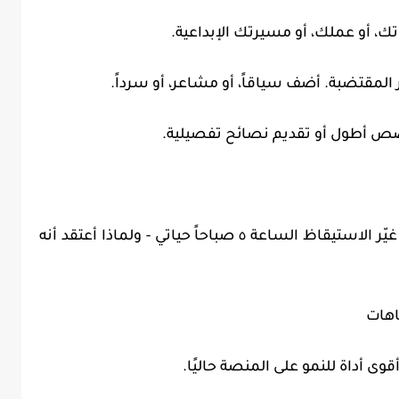
، أو عملك، أو مسيرتك الإبداعية.
لمقتضبة. أضف سياقاً، أو مشاعر، أو سرداً.
ص أطول أو تقديم نصائح تفصيلية.
بدلاً من نشر "روتيني الصباحي"، جرّب "كيف غيّر الاستيقاظ الساعة ٥ صباحاً حياتي - ولماذا أعتقد أنه
وى أداة للنمو على المنصة حاليًا.