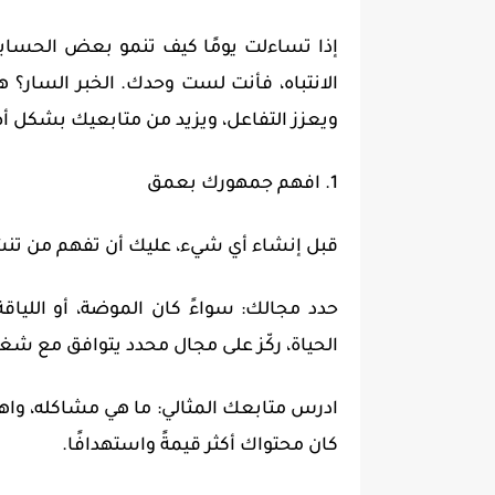
إذا تساءلت يومًا كيف تنمو بعض الحسا
الانتباه، فأنت لست وحدك. الخبر السار؟ ه
ويعزز التفاعل، ويزيد من متابعيك بشكل أص
1. افهم جمهورك بعمق
قبل إنشاء أي شيء، عليك أن تفهم من تنش
حدد مجالك: سواءً كان الموضة، أو اللياقة ا
الحياة، ركّز على مجال محدد يتوافق مع شغ
ادرس متابعك المثالي: ما هي مشاكله، واه
كان محتواك أكثر قيمةً واستهدافًا.