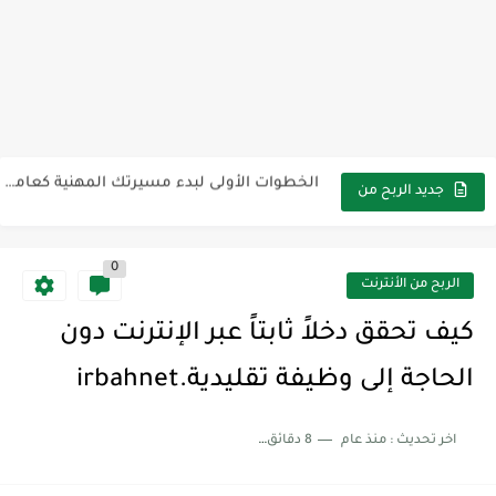
طرق إبداعية لزيادة عدد مشتركي قناتك على يوتيوب بسرعةirbahnet
كيفية إنشاء قناة يوتيوب ناجحة من الصفر في عام irbahnet2025
الخطوات الأولى لبدء مسيرتك المهنية كعامل حر عبر الإنترنتirbahnet
خمس أدوات مجانية تساعدك على الربح عبر الإنترنتirbahnet
جديد الربح من
الأنترنت
كيفية ربح المال بسهولة على فيسبوك دون أي خبرة (دليل...
0
كيف تحوّل وقت فراغك إلى أرباح عبر الإنترنتirbahnet
الربح من الأنترنت
أفكار جديدة لكسب المال عبر الإنترنت للمبتدئين.irbahnet
كيف تحقق دخلاً ثابتاً عبر الإنترنت دون
أفضل الطرق لزيادة دخلك عبر الإنترنت في عام irbahnet2025
الحاجة إلى وظيفة تقليدية.irbahnet
الأخطاء الشائعة في التجارة الإلكترونية وكيفية تجنبهاirbahnet
اخر تحديث :
منذ عام
8 دقائق للقراءة
استراتيجية عملية لبناء دخل رقمي مستقر.irbahnet