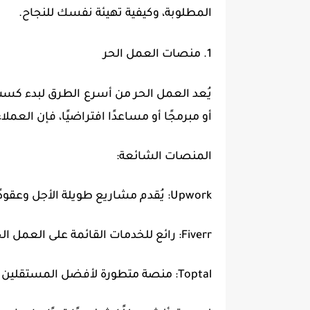
المطلوبة، وكيفية تهيئة نفسك للنجاح.
1. منصات العمل الحر
يُعد العمل الحر من أسرع الطرق لبدء كسب ال
أو مبرمجًا أو مساعدًا افتراضيًا، فإن العملا
المنصات الشائعة:
Upwork: يُقدم مشاريع طويلة الأجل وعقودًا بالساعة.
Fiverr: رائع للخدمات القائمة على العمل الحر ابتداءً من 5 دولارات (مع إمكانية التوسع).
Toptal: منصة متطورة لأفضل المستقلين في مجالات التكنولوجيا والتصميم والمالية.