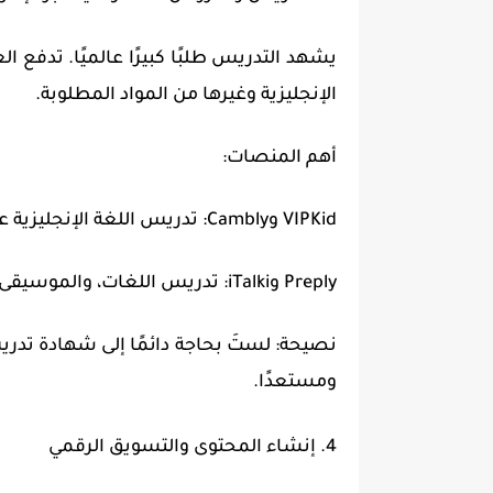
يشهد التدريس طلبًا كبيرًا عالميًا. تدفع ا
الإنجليزية وغيرها من المواد المطلوبة.
أهم المنصات:
VIPKid وCambly: تدريس اللغة الإنجليزية عبر الإنترنت للطلاب في الخارج.
Preply وiTalki: تدريس اللغات، والموسيقى، أو المواد الأكاديمية.
نصيحة: لستَ بحاجة دائمًا إلى شهادة تدريس؛ 
ومستعدًا.
4. إنشاء المحتوى والتسويق الرقمي