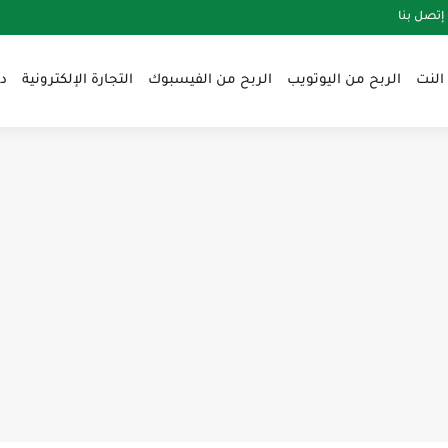
إتصل بنا
النت
الربح من اليوتويب
الربح من الفيسبوك
التجارة الإلكترونية
د
ي قناتك على يوتيوب بسرعةirbahnet
ن الصفر في عام irbahnet2025
لمهنية كعامل حر عبر الإنترنتirbahnet