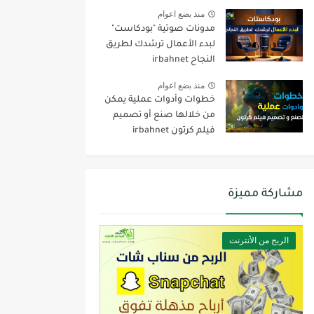
منذ بضع اعوام
مدونات صوتية "بودكاست"
لبدء الأعمال ترشدك لطريق
النجاح irbahnet
منذ بضع اعوام
خطوات وأدوات عملية يمكن
من خلالها صنع أو تصميم
فيلم كرتون irbahnet
مشاركة مميزة
الربح من الأنترنت