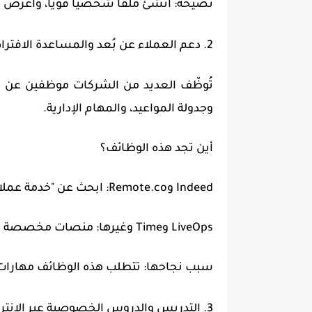
نصيحة: أنشئ ملفًا شخصيًا قويًا، واعرض 
2. دعم العملاء عن بُعد والمساعدة الافتراضية
تُوظّف العديد من الشركات موظفين عن بُع
وجدولة المواعيد، والمهام الإدارية.
أين تجد هذه الوظائف؟
Indeed وRemote.co: ابحث عن "خدمة عملاء عن بُعد" أو "مساعد افتراضي".
LiveOps وTime وغيرها: منصات مخصصة للمساعدين الافتراضيين المستقلين.
سبب نجاحها: تتطلب هذه الوظائف مهارات
3. التدريس والدروس الخصوصية عبر الإنترنت