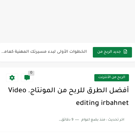
طرق إبداعية لزيادة عدد مشتركي قناتك على يوتيوب بسرعةirbahnet
كيفية إنشاء قناة يوتيوب ناجحة من الصفر في عام irbahnet2025
الخطوات الأولى لبدء مسيرتك المهنية كعامل حر عبر الإنترنتirbahnet
جديد الربح من
الأنترنت
خمس أدوات مجانية تساعدك على الربح عبر الإنترنتirbahnet
0
كيفية ربح المال بسهولة على فيسبوك دون أي خبرة (دليل...
الربح من الأنترنت
كيف تحوّل وقت فراغك إلى أرباح عبر الإنترنتirbahnet
أفضل الطرق للربح من المونتاج. Video
أفكار جديدة لكسب المال عبر الإنترنت للمبتدئين.irbahnet
editing irbahnet
أفضل الطرق لزيادة دخلك عبر الإنترنت في عام irbahnet2025
اخر تحديث :
منذ بضع اعوام
9 دقائق للقراءة
الأخطاء الشائعة في التجارة الإلكترونية وكيفية تجنبهاirbahnet